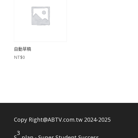
自動草稿
NT$
0
Copy Right@ABTV.com.tw 2024-2025
3
S
plan - Super Student Success