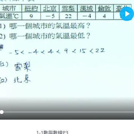
Pla
y
1-1數與數線P3.